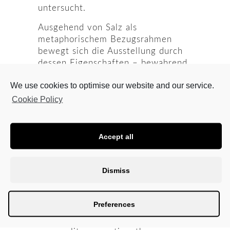
untersucht.
Ausgehend von Salz als
metaphorischem Bezugsrahmen
bewegt sich die Ausstellung durch
dessen Eigenschaften – bewahrend
und korrodierend, absorbierend und
We use cookies to optimise our website and our service.
austrocknend, kristallisierend und
verdunstend – um kollektive
Cookie Policy
Dynamiken sowie Prozesse des
Aushandelns und Austauschs zu
reflektieren.
Accept all
////
Dismiss
To the surface
is a group exhibition
bringing together students of the
painting department of the
Preferences
Kunstuni Linz. Questioning painting
as an individual and singular or