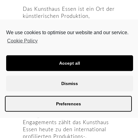
Das Kunsthaus Essen ist ein Ort der
künstlerischen Produktion,
Präsentation und Kommunikation.
Es gibt nur wenige Orte wie diesen,
We use cookies to optimise our website and our service.
an denen man mit Künstlerinnen
Cookie Policy
und Künstlern über ihre Arbeit
sprechen, Arbeiten im
Entwurfsstadium in den Ateliers
Accept all
besichtigen und den Prozess der
Ideenentstehung direkt beobachten
kann. Getragen wird die Institution
Dismiss
von einem gleichnamigen
gemeinnützigen Verein, der das
Kunsthaus als Atelierhaus und
Preferences
Kunstverein betreibt. Nach mehr als
vierzig Jahren intensiven
Engagements zählt das Kunsthaus
Essen heute zu den international
profilierten Produktions-,