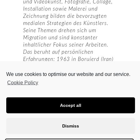
und Videokunst, Fotografie, Collage,
Installation sowie Malerei und
Zeichnung bilden die bevorzugten
medialen Strategien des Künstlers.
Seine Themen drehen sich um
Migration und sind konstanter
inhaltlicher Fokus seiner Arbeiten.
Das beruht auf persönlichen
Erfahrungen: 1963 in Borujerd (Iran)
geboren, studierte Entekhabi in
Teheran und später in Italien, bevor
We use cookies to optimise our website and our service.
er 1983 nach Berlin zog.
Cookie Policy
Erneut steht damit die Frage nach
den individuellen und
Accept all
gesellschaftlichen Auswirkungen von
Globalisierung und Migration im
Zentrum von „Im Vorbeigehen. Kunst
Dismiss
an der KTU Linz“. Im Wintersemester
wird an der Uni eine Serie von