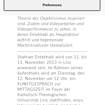
Zeichnungen gezeigt, die von Ayn
Preferences
Rands Roman „Atlas wirft die Welt ab“
(Atlas Shrugged, 1957) und der
Theorie des Objektivismus inspiriert
sind. Zudem sind Videoarbeiten und
Videoperformances zu sehen, in
denen Entekhabi als Hauptakteur
auftritt und hegemoniale
Machtstrukturen thematisiert.
Shahram Entekhabi wird von 11. bis
13. November 2013 in Linz
anwesend sein. Im Rahmen seines
Aufenthalts wird am Dienstag, den
12. November um 12 Uhr, ein
KUNSTGESPRÄCH zur
MITTAGSZEIT im Foyer der
Katholisch-Theologischen
Universität Linz stattfinden, wozu