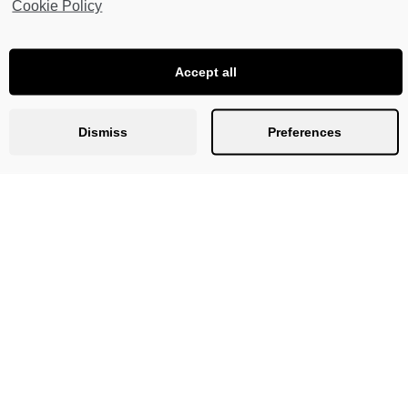
Cookie Policy
lle Inhalte unter einer
Creative Commons-Lizenz
///
Atelierhaus Salzamt 
Accept all
Dismiss
Preferences