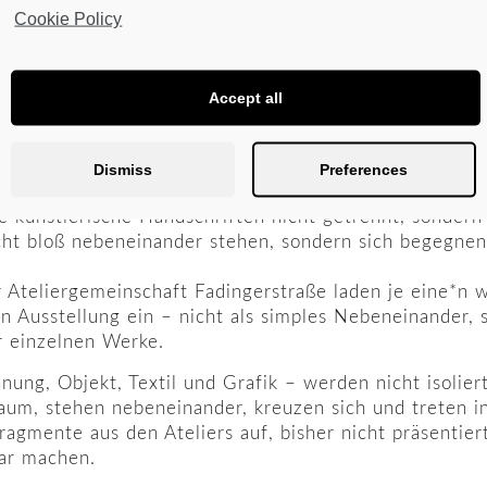
Cookie Policy
Accept all
Fotos: Gregor Graf
Dismiss
Preferences
e künstlerische Handschriften nicht getrennt, sonder
ht bloß nebeneinander stehen, sondern sich begegnen,
r Ateliergemeinschaft Fadingerstraße laden je eine*n w
n Ausstellung ein – nicht als simples Nebeneinander, 
r einzelnen Werke.
ung, Objekt, Textil und Grafik – werden nicht isoliert
aum, stehen nebeneinander, kreuzen sich und treten i
agmente aus den Ateliers auf, bisher nicht präsentiert
ar machen.