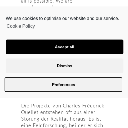
all is possible. We are
simultaneously exposed and
invisible, our actions at once
We use cookies to optimise our website and our service.
individual and collective. This space
Cookie Policy
reveals our existence, a mirror of
our lifestyles.
As Charles-Frédérick Ouellet was
Accept all
photographing and observing
different types of situations in the
streets, his interests began to shift
Dismiss
towards other horizons. He began
to question the idea of invisibility
and the desire to disappear.
Preferences
*
Die Projekte von Charles-Frédérick
Ouellet entstehen oft aus einer
Störung der Realität heraus. Es ist
eine Feldforschung, bei der er sich