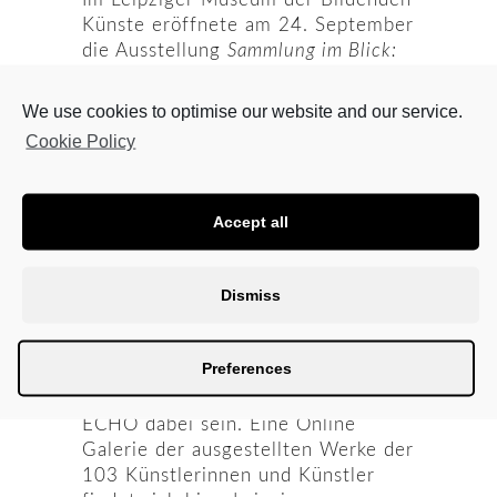
Künste eröffnete am 24. September
die Ausstellung
Sammlung im Blick:
Zeitgenössische Kunst aus Leipzig
, in
der Maria Sainz Rueda mit dem Bild
We use cookies to optimise our website and our service.
HANUMAN
vertreten war. Durch
Cookie Policy
eine Schenkung der Familie
Schubert aus Leipzig konnte das
Bild im Frühjahr in die Sammlung
Accept all
des MdBK Leipzig aufgenommen
werden.
Dismiss
Das Motto der 36. Leipziger
Grafikbörse lautet „HORTUS
SECRETUS“ – „GEHEIMER
Preferences
GARTEN“. Maria Sainz Rueda wird
mit ihrer 9-teiligen Lithografie
ECHO dabei sein. Eine Online
Galerie der ausgestellten Werke der
103 Künstlerinnen und Künstler