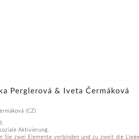
ška Perglerová & Iveta Čermáková
Čermáková (CZ)
d.
soziale Aktivierung.
n Sie zwei Elemente verbinden und zu zweit die Liege