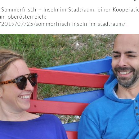
Sommerfrisch – Inseln im Stadtraum, einer Kooperati
um oberösterreich:
at//2019/07/25/sommerfrisch-inseln-im-stadtraum/