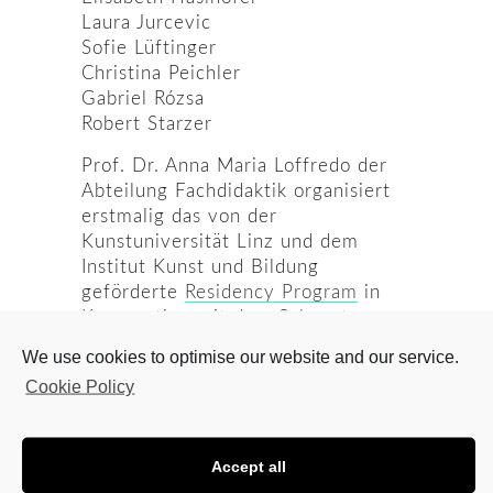
Laura Jurcevic
Sofie Lüftinger
Christina Peichler
Gabriel Rózsa
Robert Starzer
Prof. Dr. Anna Maria Loffredo der
Abteilung Fachdidaktik organisiert
erstmalig das von der
Kunstuniversität Linz und dem
Institut Kunst und Bildung
geförderte
Residency Program
in
Kooperation mit dem Salzamt, an
welchem sich Studierende
We use cookies to optimise our website and our service.
unterschiedlicher Studienrichtungen
Cookie Policy
und Institute beteiligen.
Gemeinsam mit Damian
Zimmermann, Fotograf, Journalist
Accept all
und Kunstkritiker, entwickelten die