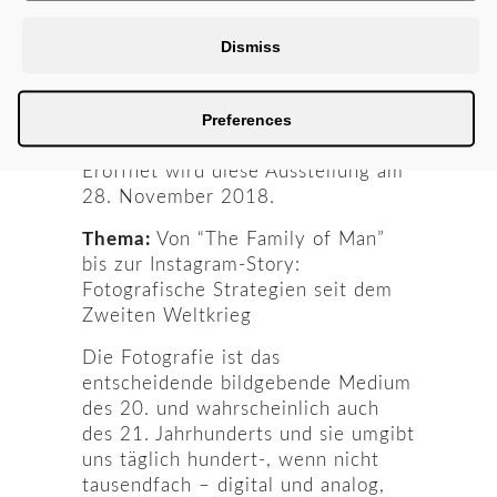
Studierenden im Rahmen des
Residency Programs
Dismiss
eigenständige künstlerisch-
fotografische Arbeiten. Diese
Preferences
werden ab dem 29. November
2018 im Salzamt ausgestellt.
Eröffnet wird diese Ausstellung am
28. November 2018.
Thema:
Von “The Family of Man”
bis zur Instagram-Story:
Fotografische Strategien seit dem
Zweiten Weltkrieg
Die Fotografie ist das
entscheidende bildgebende Medium
des 20. und wahrscheinlich auch
des 21. Jahrhunderts und sie umgibt
uns täglich hundert-, wenn nicht
tausendfach – digital und analog,