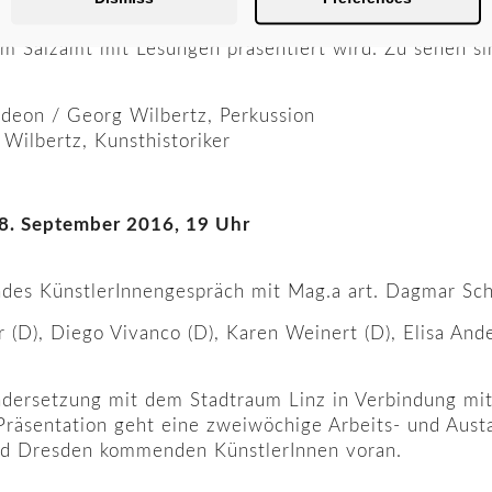
tete heuer das literarische Jahrbuch FACETTEN der St
im Salzamt mit Lesungen präsentiert wird. Zu sehen s
rdeon / Georg Wilbertz, Perkussion
 Wilbertz, Kunsthistoriker
 28. September 2016, 19 Uhr
ndes KünstlerInnengespräch mit Mag.a art. Dagmar Sch
 (D), Diego Vivanco (D), Karen Weinert (D), Elisa Ande
ndersetzung mit dem Stadtraum Linz in Verbindung mi
Präsentation geht eine zweiwöchige Arbeits- und Aus
nd Dresden kommenden KünstlerInnen voran.