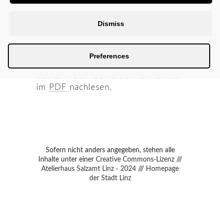
KünstlerInnen im Bereich
Bildenende Künste
, mit
Linzbezug
, zu einem “Artist in
Dismiss
Residence” Programm im August
und September ein.
Preferences
Nähere Informationen, Fristen und
den Link zum Bewerben können Sie
im
PDF
nachlesen.
Sofern nicht anders angegeben, stehen alle
Inhalte unter einer
Creative Commons-Lizenz
///
Atelierhaus Salzamt Linz - 2024
///
Homepage
der Stadt Linz