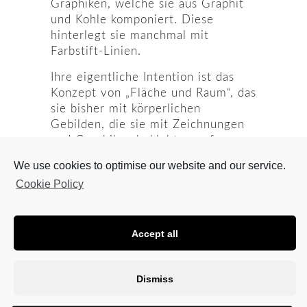
Graphiken, welche sie aus Graphit
und Kohle komponiert. Diese
hinterlegt sie manchmal mit
Farbstift-Linien.
Ihre eigentliche Intention ist das
Konzept von „Fläche und Raum“, das
sie bisher mit körperlichen
Gebilden, die sie mit Zeichnungen
und Graphiken beklebte, zu fassen
versuchte. Inzwischen hat sie sich
We use cookies to optimise our website and our service.
aber ganz auf Papier konzentriert
Cookie Policy
und versucht nun, ihre Ideen, die
von „Landschaften“ im weitesten
Sinn inspiriert sind, mittels
Accept all
verschieden strukturierter
Oberflächen auszudrücken. Dabei
spielt die Formensprache eine
Dismiss
wesentliche Rolle, sowie die
Gegensätze in Reflexion, Härte, Ton