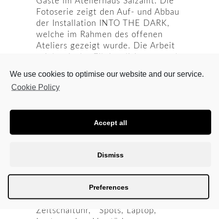
Gäste im Atelierhaus Salzamt. Die
Fotoserie zeigt den Auf- und Abbau
der Installation INTO THE DARK,
welche im Rahmen des offenen
Ateliers gezeigt wurde. Die Arbeit
spielt mit der Fiktionalisierung und
Mystifizierung von Landschaft und
We use cookies to optimise our website and our service.
Wald. Eine Erweiterung des
Cookie Policy
Atelierraumes in die winterlich,
nebelige Donaulandschaft von Linz.
Durch Elemente wie Licht, Nebel
Accept all
und Klang entstand bei dem
Betreten der Installation ein
filmischer Moment.
Dismiss
INTO THE DARK
Salzamt, Linz, 2012
Preferences
Installation 5,00 x 10,00 m
Nadelbäume, Nebelmaschine,
Zeitschaltuhr, Spots, Laptop,