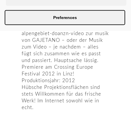
SCHUACHBREAKEN
Preferences
in semitraditionelles-break-plattler-
hip-hop-style-mit-lederhosn-im-
alpengebiet-doanzn-video zur musik
von GAJETANO – oder der Musik
zum Video – je nachdem – alles
fügt sich zusammen wie es passt
und passiert. Hauptsache lässig.
Premiere am Crossing Europe
Festival 2012 in Linz!
Produktionsjahr: 2012
Hübsche Projektionsflächen sind
stets Willkommen für das frische
Werk! Im Internet sowohl wie in
echt.